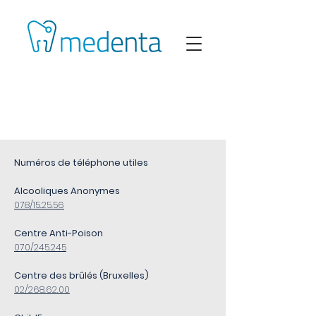
NUMEROS DE
TELEPHONE UTILES
Numéros de téléphone utiles
Alcooliques Anonymes
078/15.25.56
Centre Anti-Poison
070/245.245
Centre des brûlés (Bruxelles)
02/268.62.00