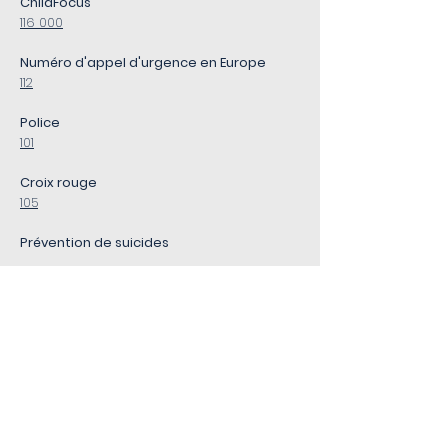
ChildFocus
116 000
Numéro d'appel d'urgence en Europe
112
Police
101
Croix rouge
105
Prévention de suicides
0800/32.123
Télé-Accueil
107
Pompiers et Ambulance
100