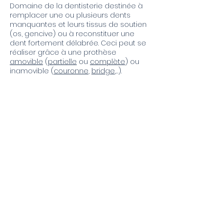
Domaine de la dentisterie destinée à
remplacer une ou plusieurs dents
manquantes et leurs tissus de soutien
(os, gencive) ou à reconstituer une
dent fortement délabrée. Ceci peut se
réaliser grâce à une prothèse
amovible
(
partielle
ou
complète
) ou
inamovible (
couronne
,
bridge
,…).