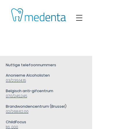
NUTTIGE
TELEFOONNUMMERS
Nuttige telefoonnummers
Anonieme Alcoholisten
03/239.14.15
Belgisch anti-gifcentrum
070/245.245
Brandwondencentrum (Brussel)
02/268.62.00
ChildFocus
116 000