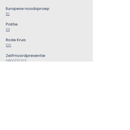
Europese noodoproep
112
Politie
101
Rode Kruis
105
Zelfmoordpreventie
0800/32.123
Tele-onthaal
107
Brandweer en Ziekenwagen
100
@ Medenta 2021 / Laurence van Lierde -
Quentin Hannaert / J Vanden
Broeckstraat 7 1780 Wemmel -
Juridische
informatie